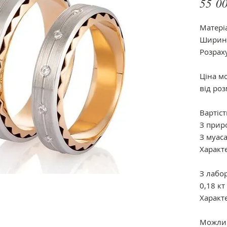
55 00
Матері
Ширина
Розрах
Ціна м
від роз
Вартіст
З прир
З муас
Характе
З лабо
0,18 кт
Характ
Можлив