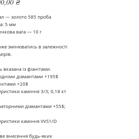
Цена
0,00 ₴
ал — золото 585 проба
: 5 мм
ункова вага — 10 г
оже змінюватись в залежності
мірів.
ь вказана із фіанітами.
одніми діамантами +195$
анітами +20$
ристики каміння 3/3; 0,18 кт
раторними діамантами +55$;
еристики каміння VVS1/D
е внесення будь-яких