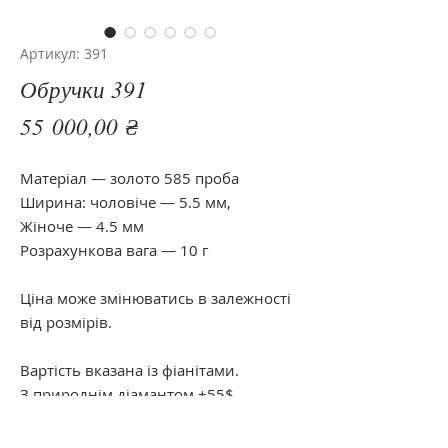
Артикул: 391
Обручки 391
Цена
55 000,00 ₴
Матеріал — золото 585 проба
Ширина: чоловіче — 5.5 мм,
Жіноче — 4.5 мм
Розрахункова вага — 10 г
Ціна може змінюватись в залежності
від розмірів.
Вартість вказана із фіанітами.
З природнім діамантом +55$
З муасанітом +5$
Характеристики каміння 3/3; 0,05 кт