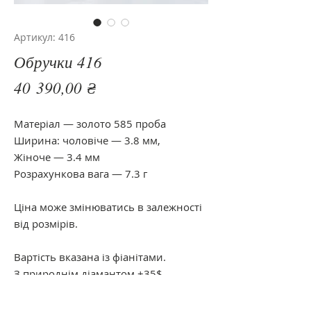
Артикул: 416
Обручки 416
Цена
40 390,00 ₴
Матеріал — золото 585 проба
Ширина: чоловіче — 3.8 мм,
Жіноче — 3.4 мм
Розрахункова вага — 7.3 г
Ціна може змінюватись в залежності
від розмірів.
Вартість вказана із фіанітами.
З природнім діамантом +35$
З муасанітом +5$
Характеристики каміння 3/3; 0.03 кт